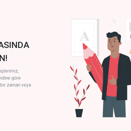
ASINDA
N!
üşterimiz,
endine göre
i bir zaman veya