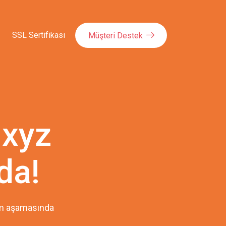
SSL Sertifikası
Müşteri Destek
.xyz
da!
pım aşamasında