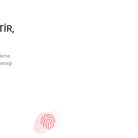
İR,
ödeme
çeneği