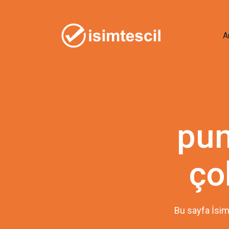
A
pun
ço
Bu sayfa İsim